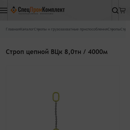
Найти
Главная
Каталог
Стропы и грузозахватные приспособления
Стропы
Стро
Строп цепной ВЦк 8,0тн / 4000м