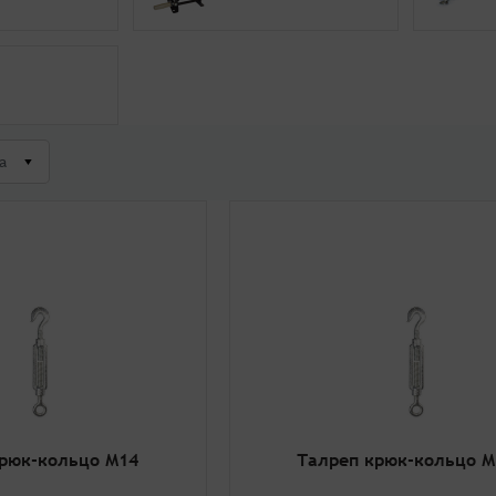
а
рюк-кольцо М14
Талреп крюк-кольцо М