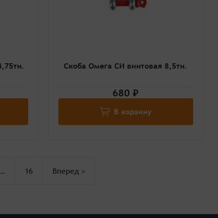
,75тн.
Скоба Омега СИ винтовая 8,5тн.
680 ₽
В корзину
…
16
Вперед
>