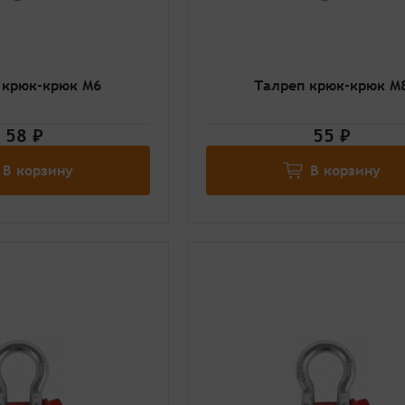
 крюк-крюк М6
Талреп крюк-крюк М
58 ₽
55 ₽
В корзину
В корзину