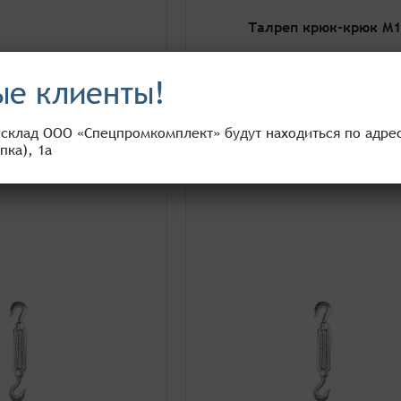
Талреп крюк-крюк М1
76 ₽
105 ₽
е клиенты!
В корзину
В корзину
 склад ООО «Спецпромкомплект» будут находиться по адресу
пка), 1а