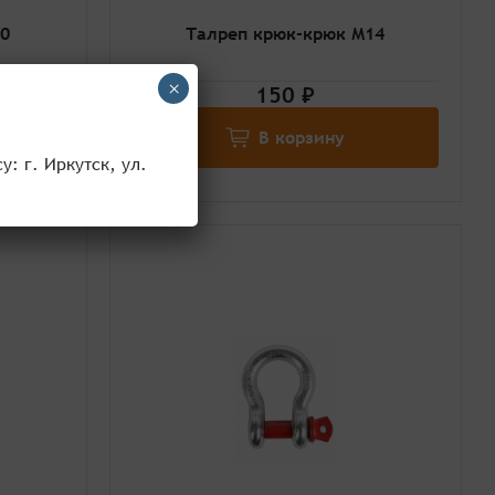
0
Талреп крюк-крюк М14
×
150 ₽
В корзину
: г. Иркутск, ул.