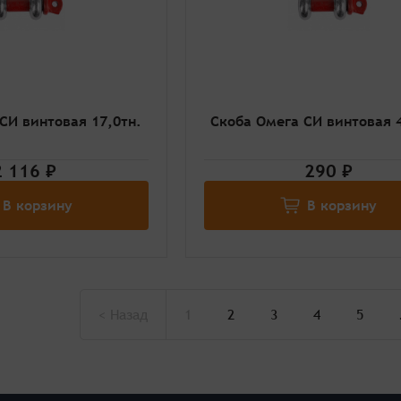
СИ винтовая 17,0тн.
Скоба Омега СИ винтовая 4
2 116 ₽
290 ₽
В корзину
В корзину
<
Назад
1
2
3
4
5