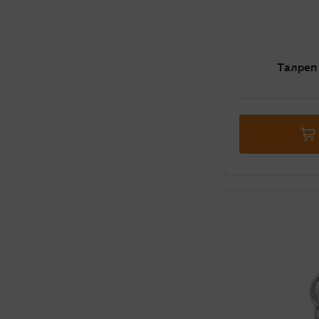
Талреп