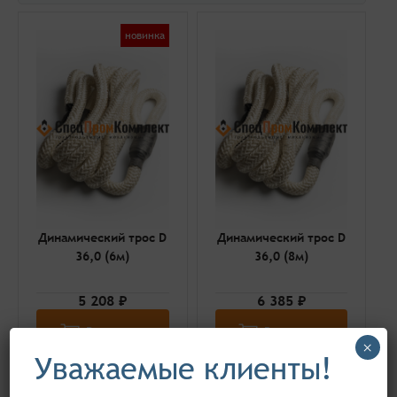
Цена
новинка
Динамический трос D
Динамический трос D
36,0 (6м)
36,0 (8м)
5 208 ₽
6 385 ₽
В корзину
В корзину
×
Уважаемые клиенты!