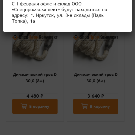
С 1 февраля офис и склад ООО
«Спецпромкомплект» будут находиться по
адресу: г. Иркутск, ул. 8-е склады (Падь
Топка), 1а
Динамический трос D
Динамический трос D
30,0 (8м)
30,0 (6м)
4 480 ₽
3 640 ₽
В корзину
В корзину