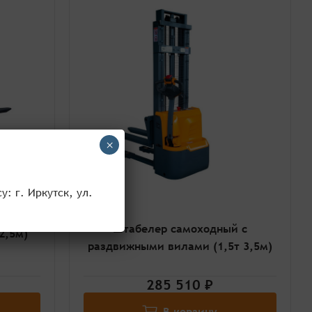
×
: г. Иркутск, ул.
ий с
Штабелер самоходный с
2,5м)
раздвижными вилами (1,5т 3,5м)
285 510 ₽
В корзину