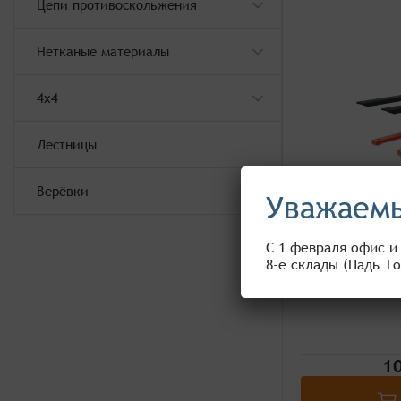
Цепи противоскольжения
Нетканые материалы
4x4
Лестницы
Верёвки
Уважаемы
Штабелер 
С 1 февраля офис и
раздвижными 
8-е склады (Падь То
10