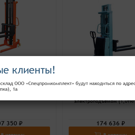
е клиенты!
гидравлический с
 склад ООО «Спецпромкомплект» будут находиться по адресу
вилами (1,0т/3,0м)
пка), 1а
Штабелер гидравлическ
электроподъемом (1,0тн/
7 350 ₽
174 636 ₽
В корзину
В корзину