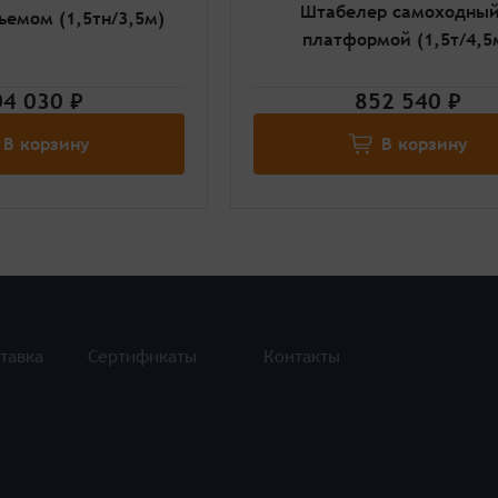
Штабелер самоходный
ъемом (1,5тн/3,5м)
платформой (1,5т/4,5
4 030 ₽
852 540 ₽
В корзину
В корзину
тавка
Сертификаты
Контакты