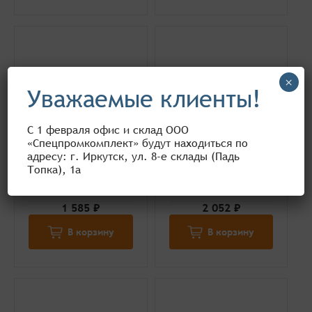
×
Уважаемые клиенты!
С 1 февраля офис и склад ООО
«Спецпромкомплект» будут находиться по
адресу: г. Иркутск, ул. 8-е склады (Падь
Строп цепной ВЦк
Строп цепной ВЦк
Топка), 1а
3,15тн / 2000мм
3,15тн / 3000мм
1 585 ₽
2 052 ₽
В корзину
В корзину