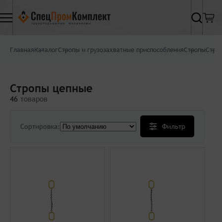
Найти
Главная
Каталог
Стропы и грузозахватные приспособления
Стропы
Стро
Стропы цепные
46
товаров
Сортировка:
Фильтр
Цена