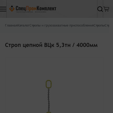
Найти
Главная
Каталог
Стропы и грузозахватные приспособления
Стропы
Стро
Строп цепной ВЦк 5,3тн / 4000мм