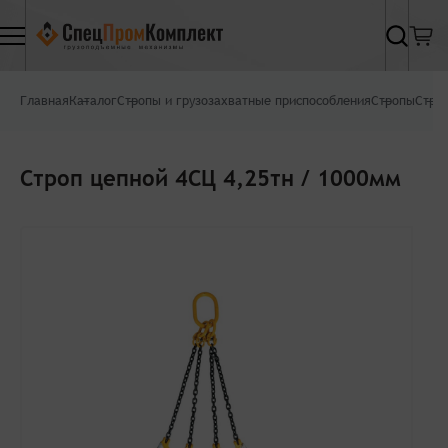
Найти
Главная
Каталог
Стропы и грузозахватные приспособления
Стропы
Стро
Строп цепной 4СЦ 4,25тн / 1000мм