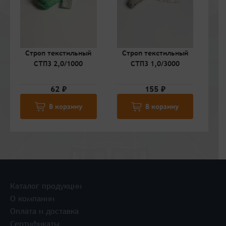
Строп текстильный
Строп текстильный
С
СТП3 2,0/1000
СТП3 1,0/3000
62 ₽
155 ₽
В корзину
В корзину
Каталог продукции
О компании
Оплата и доставка
Сертификаты