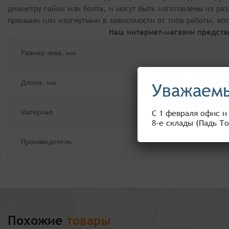
диаметру гайки или болта, и могут быть изготовлены из ра
прямыми или изогнутыми в зависимости от типа работы, ко
Наш интернет-магазин предста
Размер зева, мм
Длина, мм
Уважаемы
Материал
С 1 февраля офис и
8-е склады (Падь То
Производитель
Похожие
товары