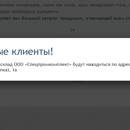
зличных материалов, таких как сталь, хром-ванадиевая сталь,
торую необходимо выполнить.
вляет вам большой каталог продукции, отвечающей всем ст
14
179
е клиенты!
Cr-V сталь
 склад ООО «Спецпромкомплект» будут находиться по адресу
пка), 1а
Россия