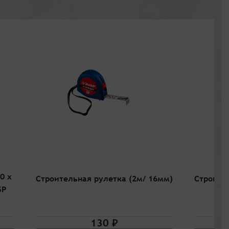
0 x
Строите
Строительная рулетка (2м/ 16мм)
БР
130 ₽