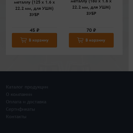
металлу (180 x 1.6 x
металлу (125 x 1.6 x
ме
22.2 мм, для УШМ)
22.2 мм, для УШМ)
2
ЗУБР
ЗУБР
45 ₽
70 ₽
В корзину
В корзину
Каталог продукции
О компании
Оплата и доставка
Сертификаты
Контакты