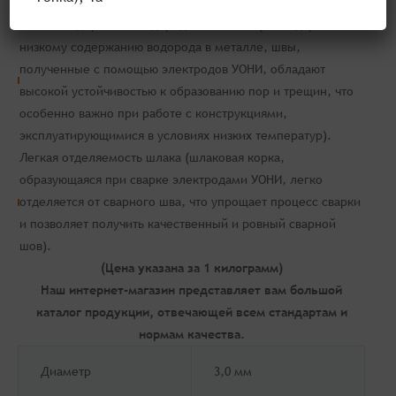
нагрузок).
Низкое содержание водорода в металле (благодаря
низкому содержанию водорода в металле, швы,
полученные с помощью электродов УОНИ, обладают
высокой устойчивостью к образованию пор и трещин, что
особенно важно при работе с конструкциями,
эксплуатирующимися в условиях низких температур).
Легкая отделяемость шлака (шлаковая корка,
образующаяся при сварке электродами УОНИ, легко
отделяется от сварного шва, что упрощает процесс сварки
и позволяет получить качественный и ровный сварной
шов).
(Цена указана за 1 килограмм)
Наш интернет-магазин представляет вам большой
каталог продукции, отвечающей всем стандартам и
нормам качества.
Диаметр
3,0 мм