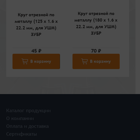
Круг отрезной по
Круг отрезной по
К
металлу (180 x 1.6 x
металлу (125 x 1.6 x
ме
22.2 мм, для УШМ)
22.2 мм, для УШМ)
2
ЗУБР
ЗУБР
45 ₽
70 ₽
В корзину
В корзину
Каталог продукции
О компании
Оплата и доставка
Сертификаты