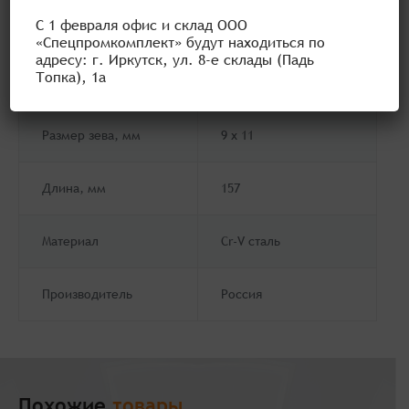
зависимости от типа работы, которую необходимо
С 1 февраля офис и склад ООО
выполнить.
«Спецпромкомплект» будут находиться по
Наш интернет-магазин представляет вам большой
адресу: г. Иркутск, ул. 8-е склады (Падь
каталог продукции, отвечающей всем стандартам и
Топка), 1а
нормам качества.
Размер зева, мм
9 х 11
Длина, мм
157
Материал
Cr-V сталь
Производитель
Россия
Похожие
товары