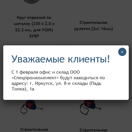
Круг отрезной по
Строительная
металлу (230 x 2.0 x
рулетка (2м/ 16мм)
22.2 мм, для УШМ)
ЗУБР
105 ₽
130 ₽
×
Уважаемые клиенты!
В корзину
В корзину
С 1 февраля офис и склад ООО
«Спецпромкомплект» будут находиться по
адресу: г. Иркутск, ул. 8-е склады (Падь
Топка), 1а
Строительная
Строительная