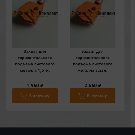
Захват для
Захват для
горизонтального
горизонтального
подъема листового
подъема листового
п
металла 1,5тн.
металла 3,2тн.
1 960 ₽
2 660 ₽
В корзину
В корзину