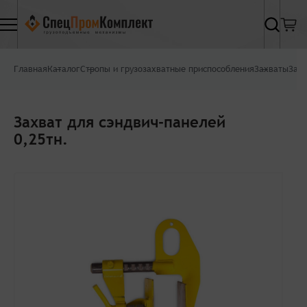
Найти
Главная
Каталог
Стропы и грузозахватные приспособления
Захваты
Захв
Захват для сэндвич-панелей
0,25тн.