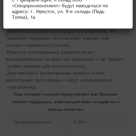
ускорить процесс строительства и монтажа, так как
«Спецпромкомплект» будут находиться по
они позволяют быстро и легко перемещать сэндвич-
адресу: г. Иркутск, ул. 8-е склады (Падь
Топка), 1а
панели на строительной площадке)
Универсальность (существуют захваты для сэндвич-
панелей различных конструкций и материалов, что
позволяет подобрать оптимальный вариант для
каждого конкретного случая)
Простота использования (захваты легко
устанавливаются на кран или подъемник и не требуют
особых навыков для использования)
Долговечность (качественные захваты имеют
длительный срок службы и могут использоваться
многократно)
Наш интернет-магазин представляет вам большой
каталог продукции, отвечающей всем стандартам и
нормам качества.
Грузоподъёмность
0,25тн