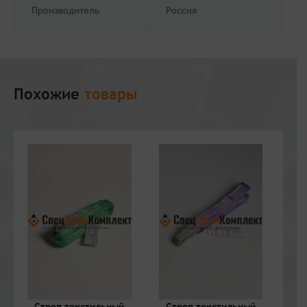
Производитель
Россия
Похожие
товары
Строп текстильный
Строп текстильный
С