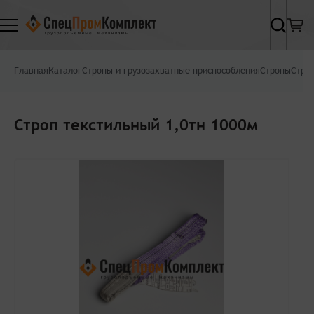
Найти
Главная
Каталог
Стропы и грузозахватные приспособления
Стропы
Стро
Строп текстильный 1,0тн 1000м