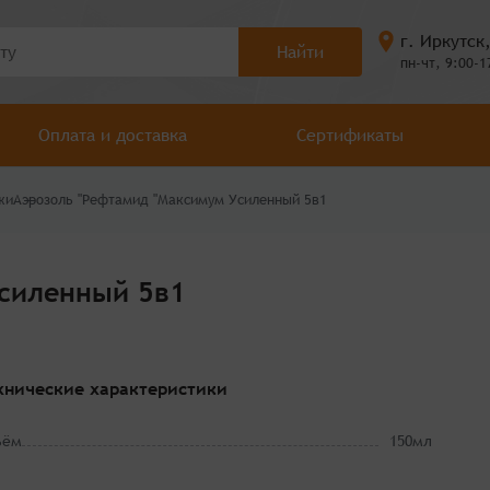
г. Иркутск
Найти
пн-чт, 9:00-1
Оплата и доставка
Сертификаты
жи
Аэрозоль "Рефтамид "Максимум Усиленный 5в1
силенный 5в1
хнические характеристики
ъём
150мл