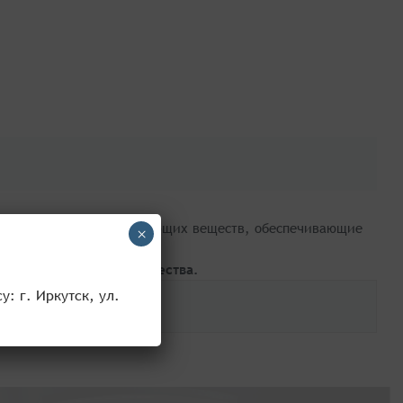
нные количества действующих веществ, обеспечивающие
×
ых и лесных клещей.
андартам и нормам качества.
: г. Иркутск, ул.