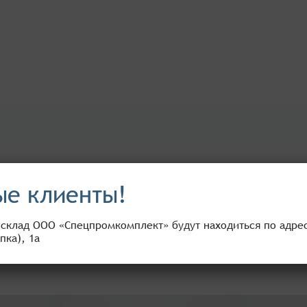
ы с кровососущими насекомыми. В его состав входят увеличе
е клиенты!
 мокрецов, москитов, мошек, слепней, блох, а также от таёжн
вляет вам большой каталог продукции, отвечающей всем ст
 склад ООО «Спецпромкомплект» будут находиться по адресу
150мл
пка), 1а