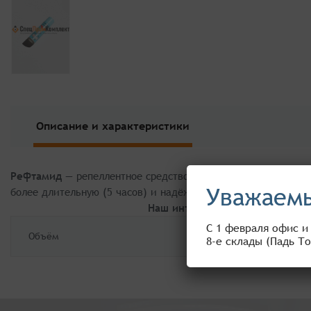
Описание и характеристики
Рефтамид
— репеллентное средство для эффективной борьб
Уважаемы
более длительную (5 часов) и надёжную защиту от комаров,
Наш интернет-магазин предста
С 1 февраля офис и
Объём
8-е склады (Падь То