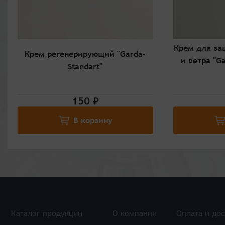
Крем для за
Крем регенерирующий "Garda-
и ветра "Ga
Standart"
150 ₽
В корзину
Каталог продукции
О компании
Оплата и дос