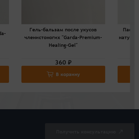
Гель-бальзам после укусов
Паста
da-
членистоногих "Garda-Premium-
натур. 
Healing-Gel"
St
360 ₽
В корзину
Получить консультацию