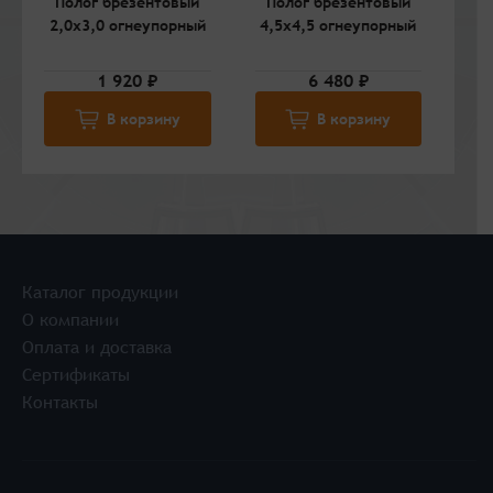
Полог брезентовый
Полог брезентовый
П
2,0х3,0 огнеупорный
4,5х4,5 огнеупорный
5,
1 920 ₽
6 480 ₽
В корзину
В корзину
Каталог продукции
О компании
Оплата и доставка
Сертификаты
Контакты