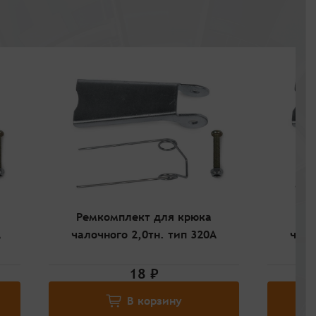
Ремкомплект для крюка
Рем
А
чалочного 2,0тн. тип 320А
чало
18 ₽
В корзину