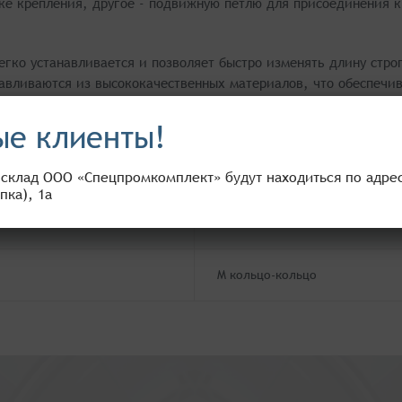
е крепления, другое - подвижную петлю для присоединения к 
легко устанавливается и позволяет быстро изменять длину стр
авливаются из высококачественных материалов, что обеспечив
ии, талрепы кольцо-кольцо позволяют регулировать длину ст
оты с различными типами стропов и могут использоваться в р
е клиенты!
о-кольцо позволяет сократить время на установку и регулиро
 склад ООО «Спецпромкомплект» будут находиться по адресу
вляет вам большой каталог продукции, отвечающей всем ст
пка), 1а
Китай
M кольцо-кольцо