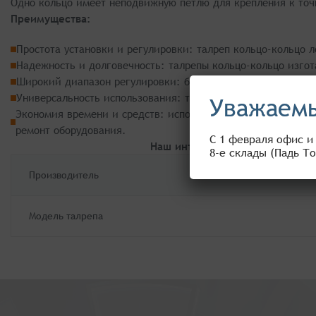
Одно кольцо имеет неподвижную петлю для крепления к точк
Преимущества:
Простота установки и регулировки: талреп кольцо-кольцо 
Надежность и долговечность: талрепы кольцо-кольцо изгот
Широкий диапазон регулировки: благодаря своей конструкц
Универсальность использования: талрепы подходят для раб
Уважаемы
Экономия времени и средств: использование талрепов кольц
ремонт оборудования.
С 1 февраля офис и
Наш интернет-магазин предста
8-е склады (Падь То
Производитель
Модель талрепа