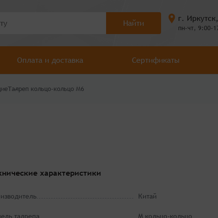
г. Иркутск
Найти
пн-чт, 9:00-1
Оплата и доставка
Сертификаты
щие
Талреп кольцо-кольцо М6
хнические характеристики
изводитель
Китай
ель талрепа
M кольцо-кольцо