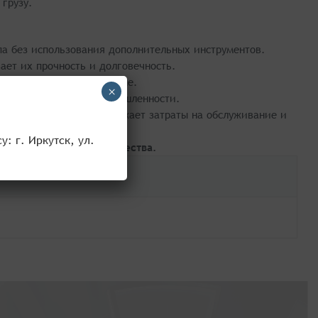
грузу.
опа без использования дополнительных инструментов.
ает их прочность и долговечность.
ропов в большом диапазоне.
×
азличных отраслях промышленности.
вку стропов, а также снижает затраты на обслуживание и
: г. Иркутск, ул.
андартам и нормам качества.