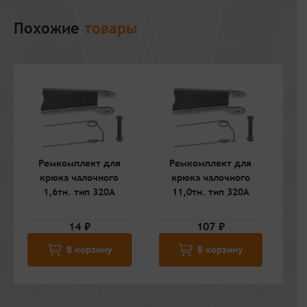
Похожие
товары
Ремкомплект для
Ремкомплект для
Р
крюка чалочного
крюка чалочного
1,6тн. тип 320А
11,0тн. тип 320А
14 ₽
107 ₽
В корзину
В корзину