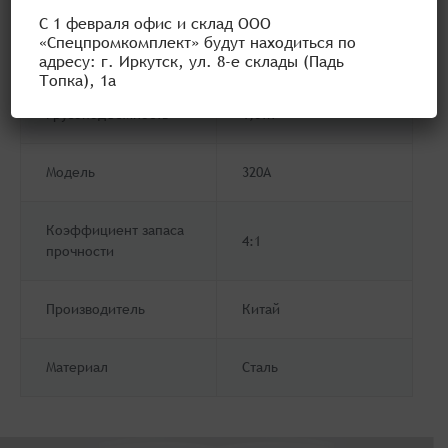
С 1 февраля офис и склад ООО
Наш интернет-магазин представляет вам большой
«Спецпромкомплект» будут находиться по
каталог продукции, отвечающей всем стандартам и
адресу: г. Иркутск, ул. 8-е склады (Падь
нормам качества.
Топка), 1а
Грузоподъёмность
1,6тн
Модель
320А
Коэффициент запаса
4:1
прочности
Производитель
Китай
Материал
Сталь